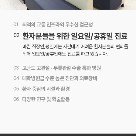
01
최적의 교통 인프라와 우수한 접근성
5호선 발산역에 위치하여, 최적의 교통망과 우수한
환자분들을 위한 일요일/공휴일 진료
02
접근성으로
쉽게 내원 방문이 가능한 위치에 자리잡고
있습니다.
바쁜 직장인,평일에는 시간내기 어려운 환자분들의 편의를
위해
일요일/공휴일에도 진료를 하고 있습니다.
03
고난도 고관절 · 무릎관절 수술 특화 병원
무릎관절과 고관절 인공관절수술로 많은 환자를 치료해
04
대학병원급 수준 높은 진단과 의료장비
왔으며
특히 정형외과에서 가장 고난도 수술로 평가받는
안전이 최우선인 장비 도입에 대해서는 망설이거나
05
고관절 내시경 수술 특화 병원입니다.
환자 중심의 시설과 환경
소홀하지
않으며, 대학병원급에서나 보유하고 있는
모든 환자분들께서 치료에만 전념할 수 있도록
편리한
06
의료장비를 보유하여
다양한 연구 및 학술활동
체계적이고 정확한 진단을 하고
동선과 쾌적한 환경을 제공합니다.
현재 자리에서 안주하지 않고 다양한 연구와 협진을 통해
있습니다.
더욱 발전해 나가고 있습니다.