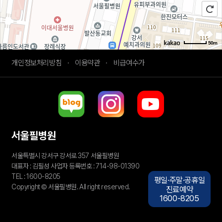
50m
로드뷰
길찾기
지도 크게 보기
개인정보처리방침
·
이용약관
·
비급여수가
서울필병원
서울특별시 강서구 강서로 357 서울필병원
대표자 : 김필성
사업자 등록번호 : 714-98-01390
TEL : 1600-8205
평일·주말·공휴일
Copyright © 서울필병원. All right reserved.
진료예약
이천한의원 하늘애한방병원
동탄정형외과 감탄정형외과
1600-8205